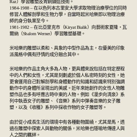
Raz）學習雕塑及青銅鑄造技術。
1984-1988 – 在以色列本古里安大學求取物理治療學位的同時
修習人體解剖學和生物力學，自當時起米哈樂即以物理治療
師的身分執業至今。
1981-1982 – 在比亞里克市（Kiryat Bialik）向藝術家夏隆‧瓦
爾納（Shalom Werner）學習雕塑基礎。
米哈樂的雕塑以柔和、具象的中型作品為主，在優美的印象
派風格中偶有抒情的成分融合其中。
米哈樂的作品主角大多為人物，更具體來說包括在特定歷程
中的人們和女性，尤其是刻劃處於個人私密時刻的女性，她
更會運用自己對解剖學和身體動作的知識和認識來特別強調
動作中的身體所呈現出的美感。近年來她創作的女性人物雕
塑作品也多有呼應古時中東的人物。例如《漫步向清泉》系
列中執壺女子的雕塑、《音樂》系列中彈奏音樂的女子雕
塑，以及《收穫》系列中採收作物的女子雕塑等。
由於從小成長生活的環境中有各種動物圍繞，尤其是馬，透
過在雕塑中探索人與動物的關係，米哈樂也隱喻地傳達人與
人之間的羈絆。