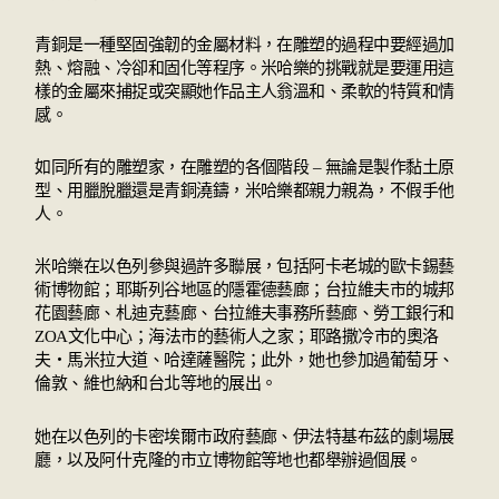
青銅是一種堅固強韌的金屬材料，在雕塑的過程中要經過加
熱、熔融、冷卻和固化等程序。米哈樂的挑戰就是要運用這
樣的金屬來捕捉或突顯她作品主人翁溫和、柔軟的特質和情
感。
如同所有的雕塑家，在雕塑的各個階段 – 無論是製作黏土原
型、用臘脫臘還是青銅澆鑄，米哈樂都親力親為，不假手他
人。
米哈樂在以色列參與過許多聯展，包括阿卡老城的歐卡錫藝
術博物館；耶斯列谷地區的隱霍德藝廊；台拉維夫市的城邦
花園藝廊、札迪克藝廊、台拉維夫事務所藝廊、勞工銀行和
ZOA文化中心；海法市的藝術人之家；耶路撒冷市的奧洛
夫‧馬米拉大道、哈達薩醫院；此外，她也參加過葡萄牙、
倫敦、維也納和台北等地的展出。
她在以色列的卡密埃爾市政府藝廊、伊法特基布茲的劇場展
廳，以及阿什克隆的市立博物館等地也都舉辦過個展。