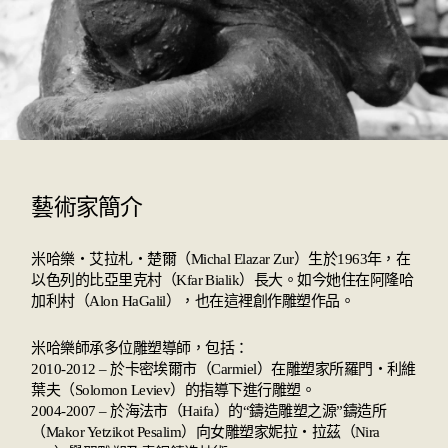
藝術家簡介
米哈樂‧艾拉札‧楚爾（Michal Elazar Zur）生於1963年，在
以色列的比亞里克村（Kfar Bialik）長大。如今她住在阿隆哈
加利村（Alon HaGalil），也在這裡創作雕塑作品。
米哈樂師承多位雕塑導師，包括：
2010-2012 – 於卡密埃爾市（Carmiel）在雕塑家所羅門‧利維
葉夫（Solomon Leviev）的指導下進行雕塑。
2004-2007 – 於海法市（Haifa）的“鑄造雕塑之源”鑄造所
（Makor Yetzikot Pesalim）向女雕塑家妮拉‧拉茲（Nira