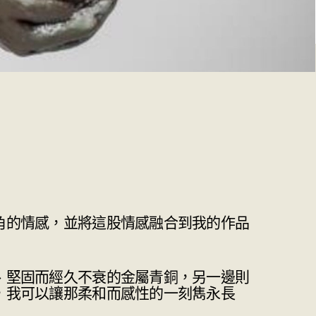
角的情感，並將這股情感融合到我的作品
、堅固而經久不衰的金屬青銅，另一邊則
，我可以讓那柔和而感性的一刻雋永長